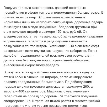
Госдума приняла законопроект, дающий некоторые
послабления в сфере контроля перемещения большегрузов. В
случае, если размер ТС превышает установленные
нормативы лишь на несколько сантиметров, дорожные радары
фиксируют это в виде нарушения. Владелец грузовика при
этом получает штраф в размере 150 тыс. рублей. От
владельцев поступает немало жалоб за незаконное наказание
– превышение габаритов в ряде случаев вызывается
раздуванием тентов ветром. Установленный в системе софт
расценивает такие случаи как нарушение габаритов. Поток
жалоб от предпринимателей возымел свои результаты –
депутатами был введен порог ограничений габаритов,
аналогичный скоростному пределу.
В результате Госдумой были внесены поправки в одну из
статей КоАП в отношении штрафа, регламентирующего
правила передвижения большегрузов. По действующим
нормам ширина грузовика допускается максимум 260, а
высота – 400 сантиметров. Машинам с увеличенными
габаритами на проезд по дорогам РФ требуется получение
спецразрешения. Штрафная шкала растет в геометрической
прогрессии с учетом уровня повышения нормативов.