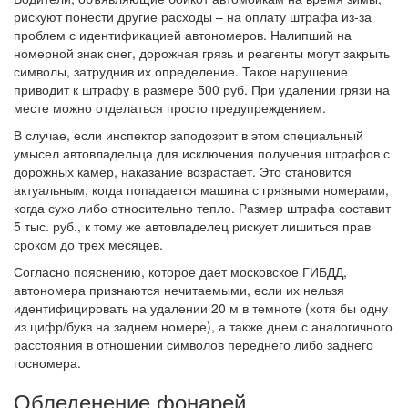
рискуют понести другие расходы – на оплату штрафа из-за
проблем с идентификацией автономеров. Налипший на
номерной знак снег, дорожная грязь и реагенты могут закрыть
символы, затруднив их определение. Такое нарушение
приводит к штрафу в размере 500 руб. При удалении грязи на
месте можно отделаться просто предупреждением.
В случае, если инспектор заподозрит в этом специальный
умысел автовладельца для исключения получения штрафов с
дорожных камер, наказание возрастает. Это становится
актуальным, когда попадается машина с грязными номерами,
когда сухо либо относительно тепло. Размер штрафа составит
5 тыс. руб., к тому же автовладелец рискует лишиться прав
сроком до трех месяцев.
Согласно пояснению, которое дает московское ГИБДД,
автономера признаются нечитаемыми, если их нельзя
идентифицировать на удалении 20 м в темноте (хотя бы одну
из цифр/букв на заднем номере), а также днем с аналогичного
расстояния в отношении символов переднего либо заднего
госномера.
Обледенение фонарей