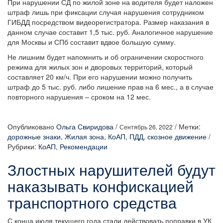
При нарушении СД по жилой зоне на водителя будет наложен
штраф лишь при фиксации случая нарушения сотрудником
ГИБДД посредством видеорегистратора. Размер наказания в
данном случае составит 1,5 тыс. руб. Аналогичное нарушение
для Москвы и СПб составит вдвое большую сумму.
Не лишним будет напомнить и об ограничении скоростного
режима для жилых зон и дворовых территорий, который
составляет 20 км/ч. При его нарушении можно получить
штраф до 5 тыс. руб. либо лишение прав на 6 мес., а в случае
повторного нарушения – сроком на 12 мес.
Опубликовано
Ольга Свиридова
/
/
Метки:
Сентябрь 26, 2022
дорожные знаки
,
Жилая зона
,
КоАП
,
ПДД
,
скозное движение
/
Рубрики:
КоАП
,
Рекомендации
Злостных нарушителей будут
наказывать конфискацией
транспортного средства
С конца июля текущего года стали действовать поправки в УК