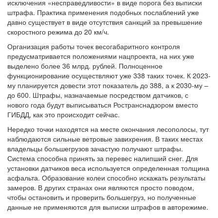
исключения «несправедливости» в виде порога без выписки
штрафа. Практика применения подобных послаблений уже
давно существует в виде отсутствия санкций за превышение
скоростного режима до 20 км/ч.
Организация работы точек весогабаритного контроля
предусматривается положениями нацпроекта, на них уже
выделено более 36 млрд. рублей. Полноценное
функционирование осуществляют уже 338 таких точек. К 2023-
му планируется довести этот показатель до 388, а к 2030-му –
до 600. Штрафы, назначаемые посредством датчиков, с
нового года будут выписываться Ространснадзором вместо
ГИБДД, как это происходит сейчас.
Нередко точки находятся на месте окончания лесополосы, тут
наблюдаются сильные ветровые завихрения. В таких местах
владельцы большегрузов зачастую получают штрафы.
Система способна принять за перевес налипший снег. Для
установки датчиков веса используется определенная толщина
асфальта. Образование колеи способно искажать результаты
замеров. В других странах они являются просто поводом,
чтобы остановить и проверить большегруз, но полученные
данные не применяются для выписки штрафов в авторежиме.