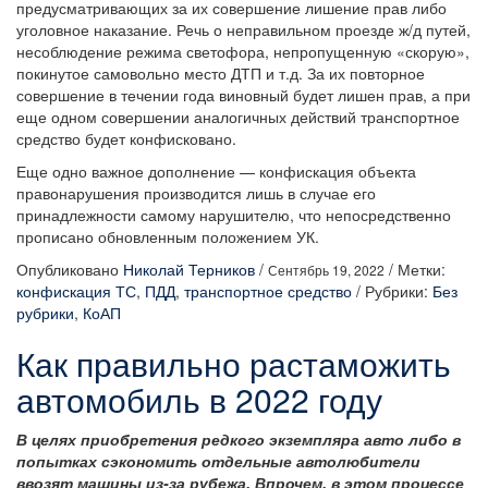
предусматривающих за их совершение лишение прав либо
уголовное наказание. Речь о неправильном проезде ж/д путей,
несоблюдение режима светофора, непропущенную «скорую»,
покинутое самовольно место ДТП и т.д. За их повторное
совершение в течении года виновный будет лишен прав, а при
еще одном совершении аналогичных действий транспортное
средство будет конфисковано.
Еще одно важное дополнение — конфискация объекта
правонарушения производится лишь в случае его
принадлежности самому нарушителю, что непосредственно
прописано обновленным положением УК.
Опубликовано
Николай Терников
/
/
Метки:
Сентябрь 19, 2022
конфискация ТС
,
ПДД
,
транспортное средство
/
Рубрики:
Без
рубрики
,
КоАП
Как правильно растаможить
автомобиль в 2022 году
В целях приобретения редкого экземпляра авто либо в
попытках сэкономить отдельные автолюбители
ввозят машины из-за рубежа. Впрочем, в этом процессе