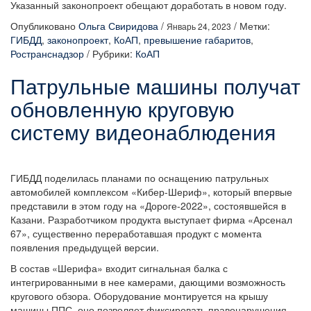
Указанный законопроект обещают доработать в новом году.
Опубликовано
Ольга Свиридова
/
/
Метки:
Январь 24, 2023
ГИБДД
,
законопроект
,
КоАП
,
превышение габаритов
,
Ространснадзор
/
Рубрики:
КоАП
Патрульные машины получат
обновленную круговую
систему видеонаблюдения
ГИБДД поделилась планами по оснащению патрульных
автомобилей комплексом «Кибер-Шериф», который впервые
представили в этом году на «Дороге-2022», состоявшейся в
Казани. Разработчиком продукта выступает фирма «Арсенал
67», существенно переработавшая продукт с момента
появления предыдущей версии.
В состав «Шерифа» входит сигнальная балка с
интегрированными в нее камерами, дающими возможность
кругового обзора. Оборудование монтируется на крышу
машины ППС, оно позволяет фиксировать правонарушения