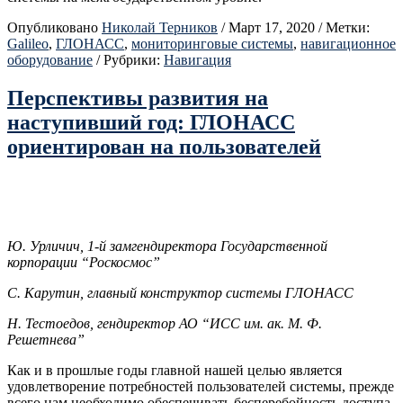
Опубликовано
Николай Терников
/
Март 17, 2020
/
Метки:
Galileo
,
ГЛОНАСС
,
мониторинговые системы
,
навигационное
оборудование
/
Рубрики:
Навигация
Перспективы развития на
наступивший год: ГЛОНАСС
ориентирован на пользователей
Ю. Урличич, 1-й замгендиректора Государственной
корпорации “Роскосмос”
С. Карутин, главный конструктор системы ГЛОНАСС
Н. Тестоедов, гендиректор АО “ИСС им. ак. М. Ф.
Решетнева”
Как и в прошлые годы главной нашей целью является
удовлетворение потребностей пользователей системы, прежде
всего нам необходимо обеспечивать бесперебойность доступа