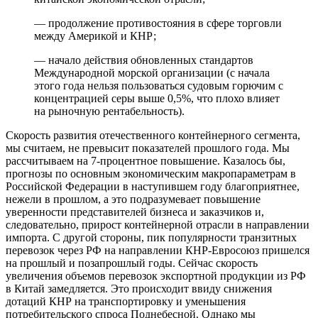
— продолжение противостояния в сфере торговли
между Америкой и КНР;
— начало действия обновленных стандартов
Международной морской организации (с начала
этого года нельзя пользоваться судовым горючим с
концентрацией серы выше 0,5%, что плохо влияет
на рыночную рентабельность).
Скорость развития отечественного контейнерного сегмента,
мы считаем, не превысит показателей прошлого года. Мы
рассчитываем на 7-процентное повышение. Казалось бы,
прогнозы по основным экономическим макропараметрам в
Российской Федерации в наступившем году благоприятнее,
нежели в прошлом, а это подразумевает повышение
уверенности представителей бизнеса и заказчиков и,
следовательно, прирост контейнерной отрасли в направлении
импорта. С другой стороны, пик популярности транзитных
перевозок через РФ на направлении КНР-Евросоюз пришелся
на прошлый и позапрошлый годы. Сейчас скорость
увеличения объемов перевозок экспортной продукции из РФ
в Китай замедляется. Это происходит ввиду снижения
дотаций КНР на транспортировку и уменьшения
потребительского спроса Поднебесной. Однако мы