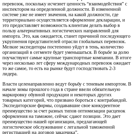
перевозок, поскольку исчезнет ценность “взаимодействия” с
инспектором на определенной должности. В измененной
системе уже не имеет значения, на какой должности, где
территориально осуществляется оформление декларации, и
это предоставляет возможность клиентам делать выбор в
пользу альтернативных логистических направлений для
импорта. Это, как ожидается, станет причиной последующего
укрупнения представителей отрасли глобальных перевозок.
Мелкие экспедиторы постепенно уйдут в тень, количество
организаций в сегменте будет уменьшаться. В борьбе за долю
поучаствуют самые крупные транспортные компании. В итоге
через несколько лет сферу международных перевозок ожидает
то же самое, то есть на рынке будут господствовать 2-3
лидера.
Власти целенаправленно ведут борьбу с теневым импортом. В
начале зимы прошлого года в стране ввели обязательную
маркировку обувной продукции и некоторых других
товарных категорий, что призвано бороться с контрабандой.
Экспедиторские фирмы, создававшие свое конкурентное
преимущество за счет разных типов оптимизации расценок
оформления на таможне, сейчас сдают позиции. Это дает
преимущество нашей организации, предлагающей
логистическое обслуживание с легальной таможенной
регистрацией на договор заказчика”.