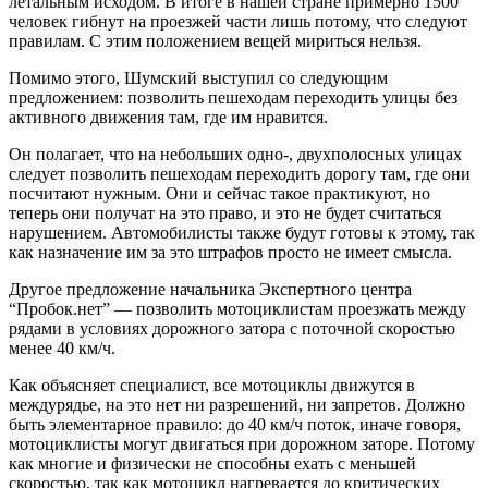
летальным исходом. В итоге в нашей стране примерно 1500
человек гибнут на проезжей части лишь потому, что следуют
правилам. С этим положением вещей мириться нельзя.
Помимо этого, Шумский выступил со следующим
предложением: позволить пешеходам переходить улицы без
активного движения там, где им нравится.
Он полагает, что на небольших одно-, двухполосных улицах
следует позволить пешеходам переходить дорогу там, где они
посчитают нужным. Они и сейчас такое практикуют, но
теперь они получат на это право, и это не будет считаться
нарушением. Автомобилисты также будут готовы к этому, так
как назначение им за это штрафов просто не имеет смысла.
Другое предложение начальника Экспертного центра
“Пробок.нет” — позволить мотоциклистам проезжать между
рядами в условиях дорожного затора с поточной скоростью
менее 40 км/ч.
Как объясняет специалист, все мотоциклы движутся в
междурядье, на это нет ни разрешений, ни запретов. Должно
быть элементарное правило: до 40 км/ч поток, иначе говоря,
мотоциклисты могут двигаться при дорожном заторе. Потому
как многие и физически не способны ехать с меньшей
скоростью, так как мотоцикл нагревается до критических