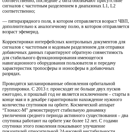
соответственно, последние 2 бита обозначают присутствие
сигналов с частотным разделением в диапазонах L1, L2
соответственно;
— пятиразрядного поля, в котором отправляется возраст ЧВП,
дополнительно к аналогичному полю, в котором отправляется
возраст эфемерид.
Корректировки интерфейсных контрольных документов для
сигналов с частотным и кодовым разделением для отправки
добавочных данных гарантируют обратную совместимость
для стабильного функционирования имеющегося
навигационного оборудования пользователя и передачу
характеристик тропосферы и ионосферы в добавочных
разрядах.
Проводятся запланированные обновления орбитальной
группировки. С 2013 г. происходят не больше двух пусков
ежегодно, и прошлый год не является исключением – старты в
конце мая и в декабре гарантировали нахождение нужного
количества спутников на орбите. Космический аппарат
“Глонасс-М” демонстрирует стабильную динамику
увеличения среднего периода активного существования – два
спутника работают на орбите уже более 12 лет. С годами
спутники этого поколения показывают улучшение
показателей относительной 24-часовой нестабильности