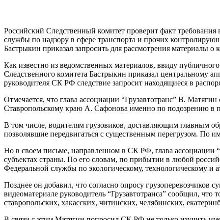
Российский Следственный комитет проверит факт требования 
службы по надзору в сфере транспорта и прочих контролирующи
Бастрыкин приказал запросить для рассмотрения материалы о
Как известно из ведомственных материалов, ввиду публичного
Следственного комитета Бастрыкин приказал центральному апп
руководителя СК РФ следствие запросит находящиеся в распо
Отмечается, что глава ассоциации “Грузавтотранс” В. Матягин
Ставропольскому краю А. Сафонова именно по подозрению в пр
В том числе, водителям грузовиков, доставляющим главным об
позволявшие передвигаться с существенным перегрузом. По и
Но в своем письме, направленном в СК РФ, глава ассоциации 
субъектах страны. По его словам, по прибытии в любой росси
Федеральной службы по экологическому, технологическому и а
Позднее он добавил, что согласно опросу грузоперевозчиков 
видеоматериале руководитель “Грузавтотранса” сообщил, что т
ставропольских, хакасских, читинских, челябинских, екатеринб
В связи с этим Матягин попросил СК РФ не только изучить им