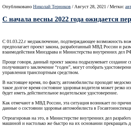
Опубликовано
Николай Терников
/
Август 28, 2021
/
Метки:
ав
С начала весны 2022 года ожидается пе
С 01.03.22.г медзаключение, подтверждающее возможность вожд
предполагает проект закона, разработанный МВД России и раз
взаимодействия Минздрава и Министерства внутренних дел РФ
Проще говоря, данный проект закона подразумевает создание 
получившего заключение “годен”, могут отобрать удостоверен
управления транспортным средством.
В настоящее время, по факту, автомобилисты проходят медосмо
такое долгое время состояние здоровья водителя может резко и
будет иметь действительное водительское удостоверение.
Как отмечают в МВД России, эта ситуация возникает по прич
данные о состоянии здоровья автомобилиста в Госавтоинспекци
Отреагировав на это, в Министерстве внутренних дел разрабо
машиной и настолько же быстро на их основании прекращать д