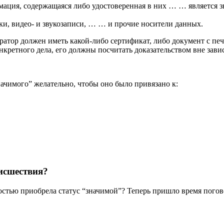
мация, содержащаяся либо удостоверенная в них … … является з
и, видео- и звукозаписи, … … и прочие носители данных.
ратор должен иметь какой-либо сертификат, либо документ с пе
нкретного дела, его должны посчитать доказательством вне завис
начимого” желательно, чтобы оно было привязано к:
оисшествия?
остью приобрела статус “значимой”? Теперь пришло время погов