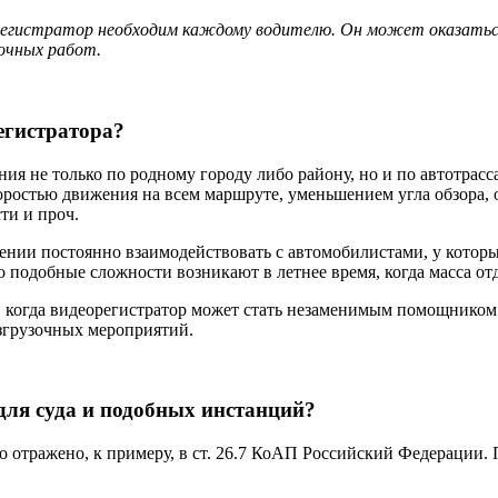
еорегистратор необходим каждому водителю. Он может оказатьс
зочных работ.
егистратора?
ия не только по родному городу либо району, но и по автотрас
коростью движения на всем маршруте, уменьшением угла обзора,
ти и проч.
ении постоянно взаимодействовать с автомобилистами, у которы
о подобные сложности возникают в летнее время, когда масса о
и, когда видеорегистратор может стать незаменимым помощником
азгрузочных мероприятий.
для суда и подобных инстанций?
о отражено, к примеру, в ст. 26.7 КоАП Российский Федерации.