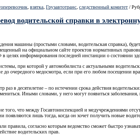
топеревозчик
,
взятка
,
Грузавтотранс
,
следственный комитет
/
Руб
ревод водительской справки в электрон
ения машины (простыми словами, водительская справка), будет 
мещенный на официальном сайте проектов нормативных правовых
 в целях информирования последней инстанции о состоянии зд
системы, при которой у автомобилиста с актуальными водительс
ие до очередного медосмотра, если при его любом посещении вр
тр раз в десятилетие – по истечении срока действия водительск
змениться. Иными словами, у него могут появиться заболевания,
ине того, что между Госавтоинспекцией и медучреждениями отс
и появляются лишь тогда, когда он хочет получить новые водите
тали правила, согласно которым ведомство сможет быстро узна
ействие водительских прав.