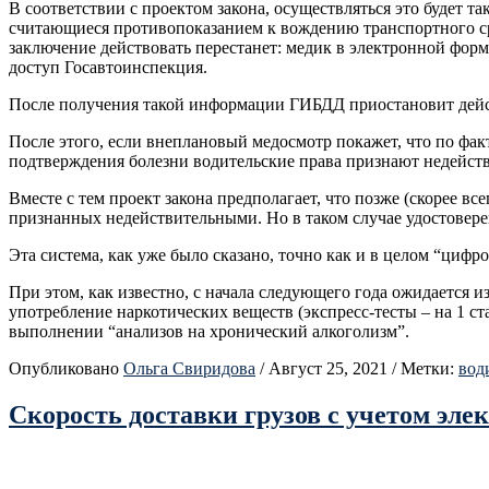
В соответствии с проектом закона, осуществляться это будет т
считающиеся противопоказанием к вождению транспортного сред
заключение действовать перестанет: медик в электронной фор
доступ Госавтоинспекция.
После получения такой информации ГИБДД приостановит дейс
После этого, если внеплановый медосмотр покажет, что по фак
подтверждения болезни водительские права признают недейств
Вместе с тем проект закона предполагает, что позже (скорее в
признанных недействительными. Но в таком случае удостоверени
Эта система, как уже было сказано, точно как и в целом “цифр
При этом, как известно, с начала следующего года ожидается 
употребление наркотических веществ (экспресс-тесты – на 1 ст
выполнении “анализов на хронический алкоголизм”.
Опубликовано
Ольга Свиридова
/
Август 25, 2021
/
Метки:
вод
Скорость доставки грузов с учетом эле