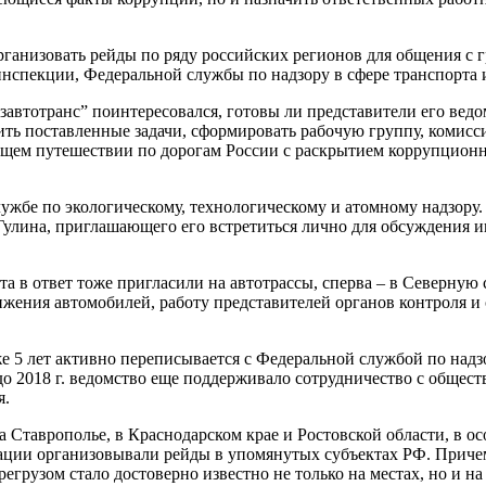
рганизовать рейды по ряду российских регионов для общения с
инспекции, Федеральной службы по надзору в сфере транспорта 
автотранс” поинтересовался, готовы ли представители его вед
нить поставленные задачи, сформировать рабочую группу, комис
ающем путешествии по дорогам России с раскрытием коррупцион
лужбе по экологическому, технологическому и атомному надзору
 Гулина, приглашающего его встретиться лично для обсуждения
а в ответ тоже пригласили на автотрассы, сперва – в Северную 
ения автомобилей, работу представителей органов контроля и с
е 5 лет активно переписывается с Федеральной службой по надз
2018 г. ведомство еще поддерживало сотрудничество с обществ
я.
а Ставрополье, в Краснодарском крае и Ростовской области, в о
иации организовывали рейды в упомянутых субъектах РФ. Причем
регрузом стало достоверно известно не только на местах, но и на