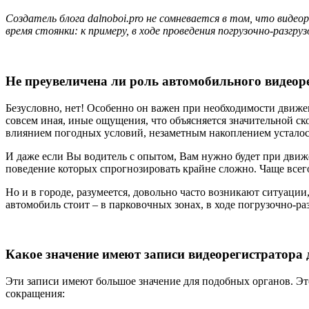
Создатель блога dalnoboi.pro не сомневается в том, что вид
время стоянки: к примеру, в ходе проведения погрузочно-разгру
Не преувеличена ли роль автомобильного видеор
Безусловно, нет! Особенно он важен при необходимости движен
совсем иная, иные ощущения, что объясняется значительной с
влиянием погодных условий, незаметным накоплением усталос
И даже если Вы водитель с опытом, Вам нужно будет при движ
поведение которых спрогнозировать крайне сложно. Чаще всег
Но и в городе, разумеется, довольно часто возникают ситуаци
автомобиль стоит – в парковочных зонах, в ходе погрузочно-р
Какое значение имеют записи видеорегистратора 
Эти записи имеют большое значение для подобных органов. Эт
сокращения: