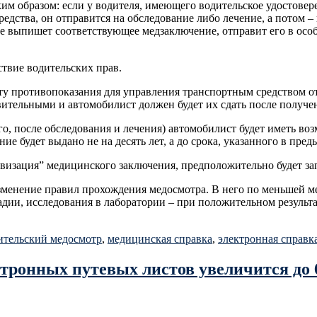
аким образом: если у водителя, имеющего водительское удостовер
ства, он отправится на обследование либо лечение, а потом – 
ме выпишет соответствующее медзаключение, отправит его в осо
твие водительских прав.
ту противопоказания для управления транспортным средством отс
ительными и автомобилист должен будет их сдать после получе
сего, после обследования и лечения) автомобилист будет иметь в
е будет выдано не на десять лет, а до срока, указанного в пре
овизация” медицинского заключения, предположительно будет зап
изменение правил прохождения медосмотра. В него по меньшей м
адии, исследования в лаборатории – при положительном результат
ительский медосмотр
,
медицинская справка
,
электронная справк
ктронных путевых листов увеличится до 