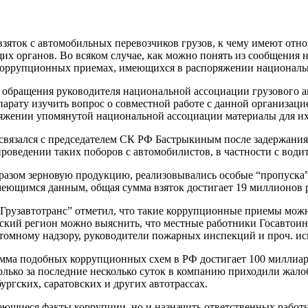
взяток с автомобильных перевозчиков грузов, к чему имеют от
х органов. Во всяком случае, как можно понять из сообщения на
 коррупционных приемах, имеющихся в распоряжении национальн
 обращения руководителя национальной ассоциации грузового ав
арату изучить вопрос о совместной работе с данной организаци
ряжении упомянутой национальной ассоциации материалы для их
 связался с председателем СК РФ Бастрыкиным после задержания
оведении таких поборов с автомобилистов, в частности с води
разом зерновую продукцию, реализовывались особые “пропуска”
меющимся данным, общая сумма взяток достигает 19 миллионов 
“Грузавтотранс” отметил, что такие коррупционные приемы можн
йский регион можно выяснить, что местные работники Госавтоин
томному надзору, руководители пожарных инспекций и проч. ис
сумма подобных коррупционных схем в РФ достигает 100 миллиар
олько за последние несколько суток в компанию приходили жало
ургских, саратовских и других автотрассах.
еющиеся факты коррупции, но и назначить ответственных работн