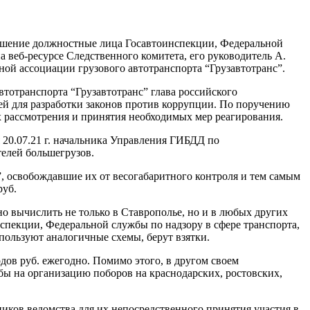
ношение должностные лица Госавтоинспекции, Федеральной
 веб-ресурсе Следственного комитета, его руководитель А.
ой ассоциации грузового автотранспорта “Грузавтотранс”.
тотранспорта “Грузавтотранс” глава российского
ей для разработки законов против коррупции. По поручению
 рассмотрения и принятия необходимых мер реагирования.
 20.07.21 г. начальника Управления ГИБДД по
телей большегрузов.
, освобождавшие их от весогабаритного контроля и тем самым
руб.
о вычислить не только в Ставрополье, но и в любых других
спекции, Федеральной службы по надзору в сфере транспорта,
пользуют аналогичные схемы, берут взятки.
дов руб. ежегодно. Помимо этого, в другом своем
бы на организацию поборов на краснодарских, ростовских,
иков ведомства для их непосредственного принятия участия в