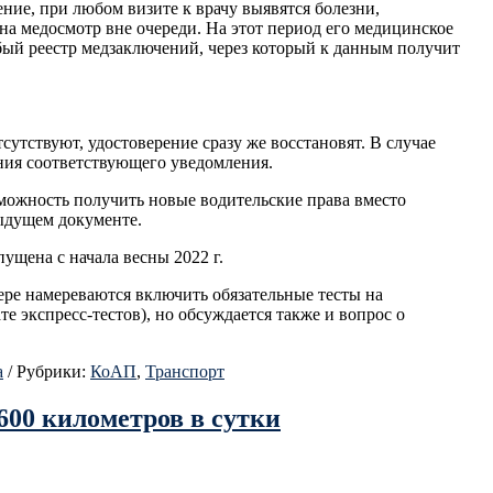
ение, при любом визите к врачу выявятся болезни,
на медосмотр вне очереди. На этот период его медицинское
бый реестр медзаключений, через который к данным получит
утствуют, удостоверение сразу же восстановят. В случае
ния соответствующего уведомления.
озможность получить новые водительские права вместо
дыдущем документе.
ущена с начала весны 2022 г.
ере намереваются включить обязательные тесты на
е экспресс-тестов), но обсуждается также и вопрос о
а
/
Рубрики:
КоАП
,
Транспорт
600 километров в сутки