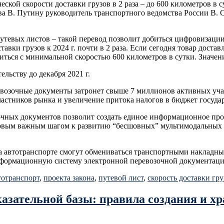
кой скорости доставки грузов в 2 раза – до 600 километров в с
а В. Путину руководитель транспортного ведомства России В. С
утевых листов – такой перевод позволит добиться цифровизации
вки грузов к 2024 г. почти в 2 раза. Если сегодня товар доставл
зиться с минимальной скоростью 600 километров в сутки. Значен
льству до декабря 2021 г.
евозочные документы затронет свыше 7 миллионов активных уча
астников рынка и увеличение притока налогов в бюджет государ
зочных документов позволит создать единое информационное пр
первым важным шагом к развитию “бесшовных” мультимодальных 
на автотранспорте смогут обмениваться транспортными накладны
формационную систему электронной перевозочной документаци
тотранспорт
,
проекта закона
,
путевой лист
,
скорость доставки гру
казательной базы: правила создания и х