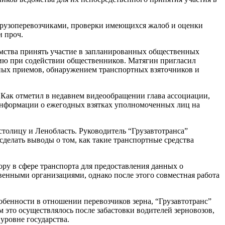
 грузоперевозчиками, проверки имеющихся жалоб и оценки
и проч.
омства принять участие в запланированных общественных
сию при содействии общественников. Матягин пригласил
ных приемов, обнаружением транспортных взяточников и
. Как отметил в недавнем видеообращении глава ассоциации,
 информации о ежегодных взятках уполномоченных лиц на
столицу и Ленобласть. Руководитель “Грузавтотранса”
делать выводы о том, как такие транспортные средства
ору в сфере транспорта для предоставления данных о
енными организациями, однако после этого совместная работа
собенности в отношении перевозчиков зерна, “Грузавтотранс”
 это осуществлялось после забастовки водителей зерновозов,
 уровне государства.