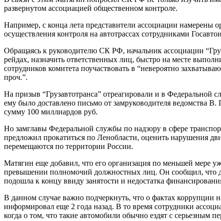
развернутом ассоциацией общественном контроле.
Например, с конца лета представители ассоциации намерены о
осуществления контроля на автотрассах сотрудниками Госавто
Обращаясь к руководителю СК РФ, начальник ассоциации “Груз
рейдах, назначить ответственных лиц, быстро на месте выпол
сотрудников комитета поучаствовать в “невероятно захватыв
проч.”.
На призыв “Грузавтотранса” отреагировали и в Федеральной с
ему было доставлено письмо от замруководителя ведомства В.
сумму 100 миллиардов руб.
Но замглавы Федеральной службы по надзору в сфере транспорт
предложил прокатиться по Ленобласти, оценить нарушения движ
перемещаются по территории России.
Матягин еще добавил, что его организация по меньшей мере уж
превышении полномочий должностных лиц. Он сообщил, что до 
подошла к концу ввиду занятости и недостатка финансировани
В данном случае важно подчеркнуть, что о фактах коррупции н
информировал еще 2 года назад. В то время сотрудники ассоц
когда о том, что такие автомобили обычно ездят с серьезным пе