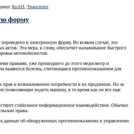
рики:
КоАП
,
Транспорт
ную форму
переведено в электронную форму. Во всяком случае, это
 актов. Эта мера, к слову, обеспечит налаживание быстрого
оровья автомобилистов.
кими правами, уже прошедшего до этого медосмотр и
ача выявится болезнь, считающаяся противопоказанием для
их прав и возникновении потребности в их продлении. Но за
 не позволяющие водить машину, в то время как он все еще
утствует стабильное информационное взаимодействие. Обычно
льские права.
вать данные об обнаруженных противопоказаниях к управлению