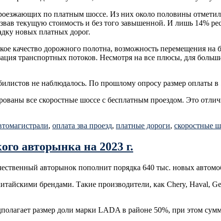
проезжающих по платным шоссе. Из них около половины отметил
назвав текущую стоимость и без того завышенной. И лишь 14% р
адку новых платных дорог.
ое качество дорожного полотна, возможность перемещения на б
зация транспортных потоков. Несмотря на все плюсы, для боль
билистов не наблюдалось. По прошлому опросу размер оплаты в 
ированы все скоростные шоссе с бесплатным проездом. Это отли
втомагистрали
,
оплата зва проезд
,
платные дороги
,
скоростные ш
го авторынка на 2023 г.
чественный авторынок пополнит порядка 640 тыс. новых автомоб
тайскими брендами. Такие производители, как Chery, Haval, G
полагает размер доли марки LADA в районе 50%, при этом сумм