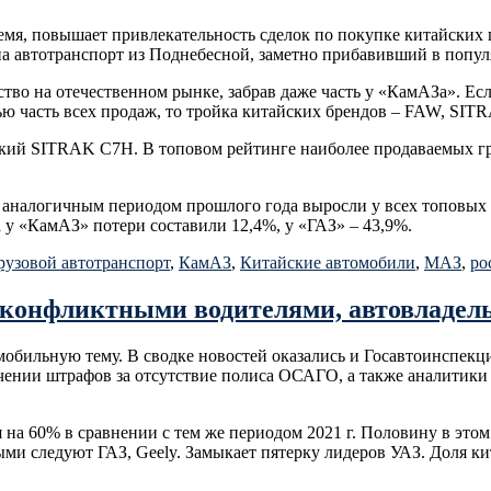
мя, повышает привлекательность сделок по покупке китайских 
а автотранспорт из Поднебесной, заметно прибавивший в попул
во на отечественном рынке, забрав даже часть у «КамАЗа». Есл
ю часть всех продаж, то тройка китайских брендов – FAW, SITRA
ский SITRAK C7H. В топовом рейтинге наиболее продаваемых г
и с аналогичным периодом прошлого года выросли у всех топовы
 у «КамАЗ» потери составили 12,4%, у «ГАЗ» – 43,9%.
рузовой автотранспорт
,
КамАЗ
,
Китайские автомобили
,
МАЗ
,
ро
онфликтными водителями, автовладельц
бильную тему. В сводке новостей оказались и Госавтоинспекци
ении штрафов за отсутствие полиса ОСАГО, а также аналитики с
на 60% в сравнении с тем же периодом 2021 г. Половину в этом
ми следуют ГАЗ, Geely. Замыкает пятерку лидеров УАЗ. Доля кит