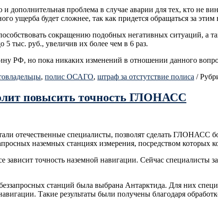
о и дополнительная проблема в случае аварии для тех, кто не в
о ущерба будет сложнее, так как придется обращаться за этим в
 способствовать сокращению подобных негативных ситуаций, а 
тыс. руб., увеличив их более чем в 6 раз.
у РФ, но пока никаких изменений в отношении данного вопрос
товладельцы
,
полис ОСАГО
,
штраф за отстутствие полиса
/
Рубр
волит повысить точность ГЛОНАСС
тали отечественные специалисты, позволят сделать ГЛОНАСС бо
еззапросных наземных станциях измерения, посредством которых 
осе зависит точность наземной навигации. Сейчас специалисты 
ия беззапросных станций была выбрана Антарктида. Для них сп
авигации. Такие результаты были получены благодаря обработк