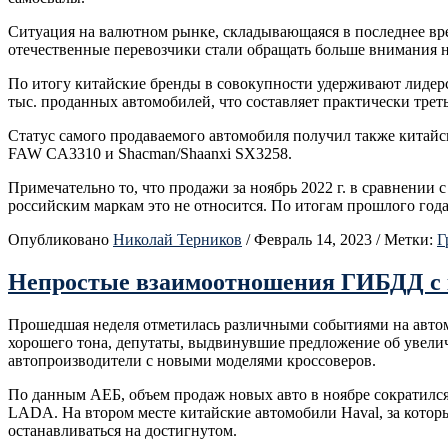
Ситуация на валютном рынке, складывающаяся в последнее вре
отечественные перевозчики стали обращать больше внимания н
По итогу китайские бренды в совокупности удерживают лидерст
тыс. проданных автомобилей, что составляет практически треть
Статус самого продаваемого автомобиля получил также китай
FAW CA3310 и Shacman/Shaanxi SX3258.
Примечательно то, что продажи за ноябрь 2022 г. в сравнени
российским маркам это не относится. По итогам прошлого года
Опубликовано
Николай Терников
/
Февраль 14, 2023
/
Метки:
Г
Непростые взаимоотношения ГИБДД с к
Прошедшая неделя отметилась различными событиями на автомо
хорошего тона, депутаты, выдвинувшие предложение об увелич
автопроизводители с новыми моделями кроссоверов.
По данным АЕБ, объем продаж новых авто в ноябре сократился 
LADA. На втором месте китайские автомобили Haval, за которы
останавливаться на достигнутом.