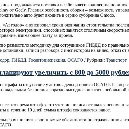
ынок продолжаются поставки все большего количества новинок.
olray от Geely. Главная особенность сборки – возможность упр
ложительно авто будет входить в серию суббренда Omodo.
. «Автодор» анонсировал сроки окончания строительства послед
аторов электроники, способных заняться столичным скоростным
дование, взимающее плату за проезд.
тво разместило методичку для сотрудников ГИБДД по правильно
остановки, записи разговора с инспектором на видео, отказ от в
одор
,
ГИБДД
,
Госавтоинспекция
,
ОСАГО
/
Рубрики:
Транспорт
анируют увеличить с 800 до 5000 рубле
штрафа за отсутствие у автовладельца полиса ОСАГО. Размер са
владельцам без полиса гораздо выгоднее оплатить небольшой шт
 все это время штраф за отсутствие полиса оставался неизменным
ты в течение 10 дней сумма штрафа сокращается вдвое.
льцев выполнять свои прямые обязанности по страхованию авто
ОСАГО.