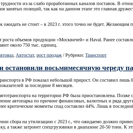
 трудности из-за слабо проработанных каналов поставок. В отн
ия занятых позиций, так как на данном этапе это главная друже
ожидать не стоит – в 2023 г. этого точно не будет. Желающим п
 роста объемов продукции «Москвичей» и Haval. Ранее составл
авит около 750 тыс. единиц.
втоваз
,
Автостат
,
рост продаж
/
Рубрики:
Транспорт
и остановили восьмимесячную череду п
транспорта в РФ показал небольшой прирост. Он составил лишь 
казателей за последние 8 месяцев.
автотранспорта на территории РФ была приостановлена. Позже о
ение автопарка по причине финансовых, валютных и ряда други
лее критические моменты спад составлял 44%. Лишь в последний
нии сбора на утилизацию с 2023 г., что ожидаемо должно привес
ку, а также затронет спецгрузовики в диапазоне 20-50 тонн. К э