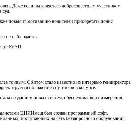
иновен. Даже если вы являетесь добросовестным участником
 суд.
также повысит мотивацию водителей приобретать полис
а не наблюдается.
ики:
КоАП
лее точным. Об этом стало известно из интервью гендиректора
корректируется положение спутников в космосе.
заняты созданием новых систем, обеспечивающих измерения
ециалистами ЦНИИмаш был создан программный софт,
е данных, поступающих на сеть беззапросного оборудования