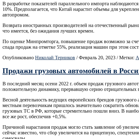
В разработке показателей параллельного импорта наблюдаются
10%. Предполагается, что Китай нарастит объемы для укреплен
автопромом.
Возврата иностранных производителей на отечественный рынок 
что имеется, без ожидания лучших времен.
По оценке Минпромторга, повышение продаж возможно за счет
спада продаж на отметке 55%, реализация машин при этом сост
Опубликовано
Николай Терников
/
Февраль 20, 2023
/
Метки:
А
Продажи грузовых автомобилей в Росси
В последний месяц осени 2022 г. объем продаж грузового авто
положительную динамику, прервавшую серию отрицательных по
Весной деятельность ведущих европейских брендов грузового 
местным перевозчикам пришлось значительно сократить обновл
грузовых ТС в РФ, которые стремительно пошли вниз. В наибо
все же рост, обеспечив +0,5%.
Причиной нарастания продаж могло стать заявление об увеличе
сейчас известно, что сбор увеличится на прицепную, спецтехни
самосвалы.