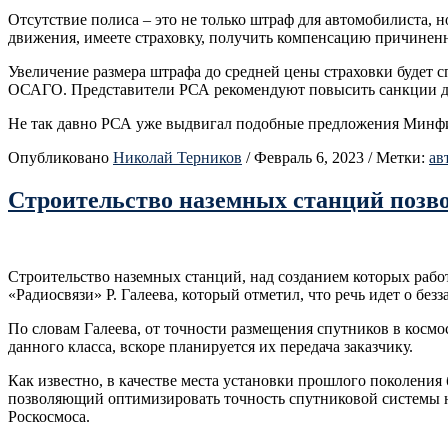
Отсутствие полиса – это не только штраф для автомобилиста, н
движения, имеете страховку, получить компенсацию причиненног
Увеличение размера штрафа до средней цены страховки будет
ОСАГО. Представители РСА рекомендуют повысить санкции до 5 
Не так давно РСА уже выдвигал подобные предложения Минфин
Опубликовано
Николай Терников
/
Февраль 6, 2023
/
Метки:
ав
Строительство наземных станций поз
Строительство наземных станций, над созданием которых рабо
«Радиосвязи» Р. Галеева, который отметил, что речь идет о б
По словам Галеева, от точности размещения спутников в косм
данного класса, вскоре планируется их передача заказчику.
Как известно, в качестве места установки прошлого поколен
позволяющий оптимизировать точность спутниковой системы н
Роскосмоса.