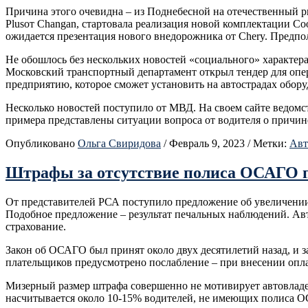
Причина этого очевидна – из Поднебесной на отечественный р
Plusот Changan, стартовала реализация новой комплектации Co
ожидается презентация нового внедорожника от Chery. Предпо
Не обошлось без нескольких новостей «социального» характера
Московский транспортный департамент открыл тендер для опер
предприятию, которое сможет установить на автострадах обору
Несколько новостей поступило от МВД. На своем сайте ведомс
примера представлены ситуации вопроса от водителя о причине 
Опубликовано
Ольга Свиридова
/
Февраль 9, 2023
/
Метки:
Авт
Штрафы за отсутствие полиса ОСАГО пл
От представителей РСА поступило предложение об увеличении 
Подобное предложение – результат печальных наблюдений. Авто
страхование.
Закон об ОСАГО был принят около двух десятилетий назад, и за
плательщиков предусмотрено послабление – при внесении опла
Мизерный размер штрафа совершенно не мотивирует автовладе
насчитывается около 10-15% водителей, не имеющих полиса 