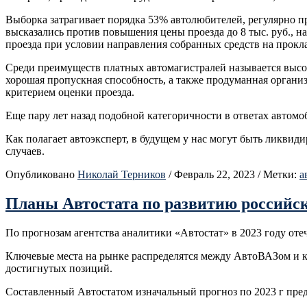
Выборка затрагивает порядка 53% автолюбителей, регулярно 
высказались против повышения цены проезда до 8 тыс. руб., 
проезда при условии направления собранных средств на прокл
Среди преимуществ платных автомагистралей называется высок
хорошая пропускная способность, а также продуманная органи
критерием оценки проезда.
Еще пару лет назад подобной категоричности в ответах автомо
Как полагает автоэксперт, в будущем у нас могут быть ликвид
случаев.
Опубликовано
Николай Терников
/
Февраль 22, 2023
/
Метки:
а
Планы Автостата по развитию российско
По прогнозам агентства аналитики «Автостат» в 2023 году оте
Ключевые места на рынке распределятся между АвтоВАЗом и ки
достигнутых позиций.
Составленный Автостатом изначальный прогноз по 2023 г пред