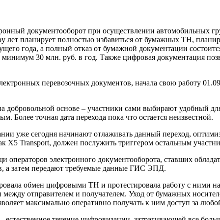
тронный документооборот при осуществлении автомобильных груз
ру лет планирует полностью избавиться от бумажных ТН, планир
щего года, а полный отказ от бумажной документации состоится 
 минимум 30 млн. руб. в год. Также цифровая документация поз
ектронных перевозочных документов, начала свою работу 01.09.
а добровольной основе – участники сами выбирают удобный для 
м. Более точная дата перехода пока что остается неизвестной.
мпании уже сегодня начинают отлаживать данный переход, опти
ак X5 Transport, должен послужить триггером остальным участн
щи операторов электронного документооборота, ставших облада
, а затем передают требуемые данные ГИС ЭПД.
ировала обмен цифровыми ТН и протестировала работу с ними н
 между отправителем и получателем. Уход от бумажных носителе
зволяет максимально оперативно получать к ним доступ за любо
естественное течение цифровизации, затрагивающей все больше