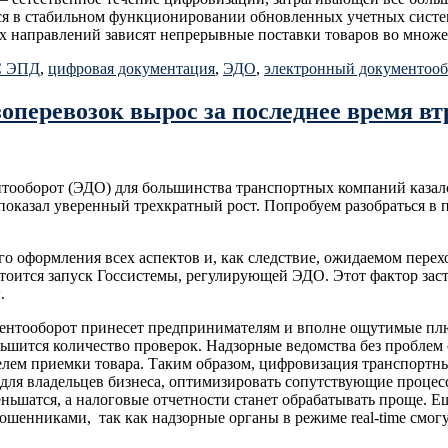
ся в стабильном функционировании обновленных учетных систем
х направлений зависят непрерывные поставки товаров во множес
 ЭПД
,
цифровая документация
,
ЭДО
,
электронный документооб
оперевозок вырос за последнее время вт
тооборот (ЭДО) для большинства транспортных компаний казался
показал уверенный трехкратный рост. Попробуем разобраться в 
го оформления всех аспектов и, как следствие, ожидаемом пер
стоится запуск Госсистемы, регулирующей ЭДО. Этот фактор зас
.
тооборот принесет предпринимателям и вполне ощутимые плюсы
шится количество проверок. Надзорные ведомства без проблем с
лем приемки товара. Таким образом, цифровизация транспортн
ы для владельцев бизнеса, оптимизировать сопутствующие процес
еньшатся, а налоговые отчетности станет обрабатывать проще. Е
мошенниками, так как надзорные органы в режиме real-time смог