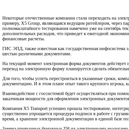
Некоторые отечественные компании стали переходить на элек
примеру, X5 Group, являющаяся ведущим ритейлером, через па
полномасштабного тестирования намечено уже на сентябрь теку
дополнительных расходов, что приведет к ежегодной экономии
финансовые расчеты.
ГИС ЭПД, также известная как государственная инфосистема эл
шестью различными документами.
На текущий момент электронная форма документов действует н
переход на электронную форму планируется сделать обязательны
Для того, чтобы успеть перестроиться в указанные сроки, ко
документацию. И в этом плане опыт такого крупного игрока, к
Взаимодействие с госсистемой будет осуществляться при помо
заказчикам мощности для оформления электронных документов
Компания Х5 Transport успешно прошла тестирование, интегр
существенно упрощается процедура подписи в работе с грузами
время, а хранение электронной документации в единой базе по
Замена привычных бумажных ТН их электронными аналогами – 