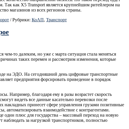
. Так как Х5 Transport является крупнейшим ритейлером на
тво магазинов из всех регионов страны.
орот
/
Рубрики:
КоАП
,
Транспорт
рое
 чем-то далеким, но уже с марта ситуация стала меняться
причинах таких перемен и рассмотрим изменения, которые
еходе на ЭДО. На сегодняшний день цифровые транспортные
тавляет предприятия форсировать приведение в порядок
. Например, благодаря ему в разы возрастет скорость
могут видеть все данные касательно перевозки после
ых накладных принесет сфере управления грузами позитивные
сы, автоматизировать взаимодействие с контрагентами.
ще один плюс для государства – массовый переход на новую
ут наблюдать за нагрузкой транспортников, полностью