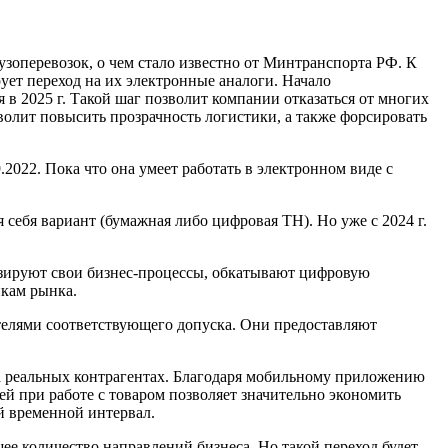
оперевозок, о чем стало известно от Минтранспорта РФ. К
ует переход на их электронные аналоги. Начало
в 2025 г. Такой шаг позволит компании отказаться от многих
волит повысить прозрачность логистики, а также форсировать
2022. Пока что она умеет работать в электронном виде с
себя вариант (бумажная либо цифровая ТН). Но уже с 2024 г.
мизируют свои бизнес-процессы, обкатывают цифровую
икам рынка.
телями соответствующего допуска. Они предоставляют
а реальных контрагентах. Благодаря мобильному приложению
й при работе с товаром позволяет значительно экономить
й временной интервал.
е количество направлений бизнеса. Но такой переход будет