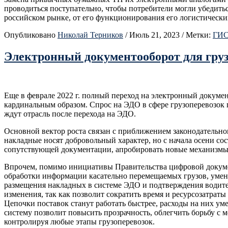
проводиться поступательно, чтобы потребители могли убедить
российском рынке, от его функционирования его логистически
Опубликовано
Николай Терников
/
Июль 21, 2023
/
Метки:
ГИС
Электронный документооборот для груз
Еще в феврале 2022 г. полный переход на электронный докумен
кардинальным образом. Спрос на ЭДО в сфере грузоперевозок 
ждут отрасль после перехода на ЭДО.
Основной вектор роста связан с приближением законодательно
накладные носят добровольный характер, но с начала осени со
сопутствующей документации, апробировать новые механизмы
Впрочем, помимо инициативы Правительства цифровой докумен
обработки информации касательно перемещаемых грузов, умень
размещения накладных в системе ЭДО и подтверждения водите
изменения, так как позволит сократить время и ресурсозатрат
Цепочки поставок станут работать быстрее, расходы на них ум
систему позволит повысить прозрачность, облегчить борьбу с 
контролируя любые этапы грузоперевозок.