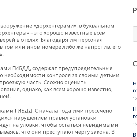
вооружение «дорхенгерами», в буквальном
Р
орхенгеры» – это хорошо известные всем
верей в отелях. Благодаря им персонал
в том или ином номере либо же напротив, его
ь.
ками ГИБДД, содержат предупредительные
 необходимости контроля за своими детьми
 проезжую часть. Сложно оценить
Н
вания, однако, как всем хорошо известно,
го
ней.
15
Н
иками ГИБДД. С начала года ими пресечено
го
щихся нарушением правил установки
идут на уловки, чтобы остаться невидимыми
15
ываясь, что они преступают черту закона. В
В