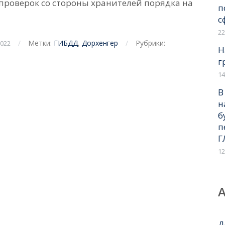
 проверок со стороны хранителей порядка на
п
с
22
/
Метки:
ГИБДД
,
Дорхенгер
/
Рубрики:
2022
Н
г
14
В
н
б
п
Г
12
Д