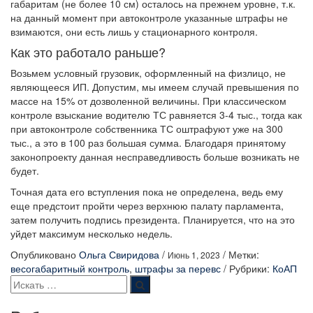
габаритам (не более 10 см) осталось на прежнем уровне, т.к.
на данный момент при автоконтроле указанные штрафы не
взимаются, они есть лишь у стационарного контроля.
Как это работало раньше?
Возьмем условный грузовик, оформленный на физлицо, не
являющееся ИП. Допустим, мы имеем случай превышения по
массе на 15% от дозволенной величины. При классическом
контроле взыскание водителю ТС равняется 3-4 тыс., тогда как
при автоконтроле собственника ТС оштрафуют уже на 300
тыс., а это в 100 раз большая сумма. Благодаря принятому
законопроекту данная несправедливость больше возникать не
будет.
Точная дата его вступления пока не определена, ведь ему
еще предстоит пройти через верхнюю палату парламента,
затем получить подпись президента. Планируется, что на это
уйдет максимум несколько недель.
Опубликовано
Ольга Свиридова
/
/
Метки:
Июнь 1, 2023
весогабаритный контроль
,
штрафы за перевс
/
Рубрики:
КоАП