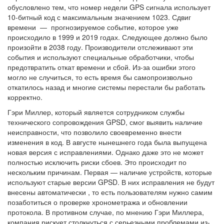
обусловлено тем, что номер недели GPS сигнала использует
10-битный код с максимальным значением 1023. Сдвиг
времени — прогнозируемое событие, которое уже
происходило в 1999 и 2019 годах. Следующее должно было
произойти в 2038 году. Производители отслеживают эти
события и используют специальные обработчики, чтобы
предотвратить откат времени и сбой. Из-за ошибки этого
могло не случиться, то есть время бы самопроизвольно
откатилось назад и многие системы перестали бы работать
корректно.
Гэри Миллер, который является сотрудником службы
технического сопровождения GPSD, смог выявить наличие
неисправности, что позволило своевременно внести
изменения в код. В августе нынешнего года была выпущена
новая версия с исправлениями. Однако даже это не может
полностью исключить риски сбоев. Это происходит по
нескольким причинам. Первая — наличие устройств, которые
используют старые версии GPSD. В них исправления не будут
внесены автоматически , то есть пользователям нужно самим
позаботиться о проверке хронометража и обновлении
протокола. В противном случае, по мнению Гэри Миллера,
компания рискует столкнуться с серьезными проблемами из-