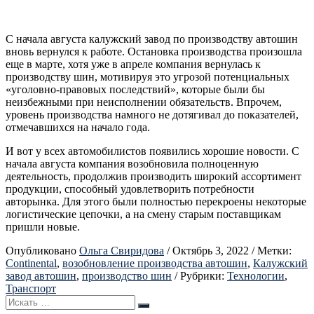
С начала августа калужский завод по производству автошин
вновь вернулся к работе. Остановка производства произошла
еще в марте, хотя уже в апреле компания вернулась к
производству шин, мотивируя это угрозой потенциальных
«уголовно-правовых последствий», которые были бы
неизбежными при неисполнении обязательств. Впрочем,
уровень производства намного не дотягивал до показателей,
отмечавшихся на начало года.
И вот у всех автомобилистов появились хорошие новости. С
начала августа компания возобновила полноценную
деятельность, продолжив производить широкий ассортимент
продукции, способный удовлетворить потребности
авторынка. Для этого были полностью перекроены некоторые
логистические цепочки, а на смену старым поставщикам
пришли новые.
Опубликовано
Ольга Свиридова
/
Октябрь 3, 2022
/
Метки:
Continental
,
возобновление производства автошин
,
Калужский
завод автошин
,
производство шин
/
Рубрики:
Технологии
,
Транспорт