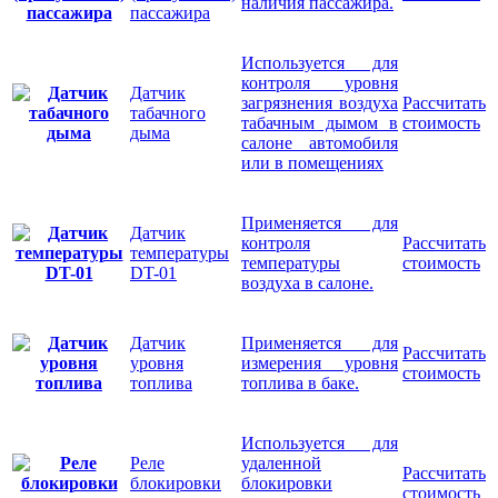
наличия пассажира.
пассажира
Используется для
контроля уровня
Датчик
загрязнения воздуха
Рассчитать
табачного
табачным дымом в
стоимость
дыма
салоне автомобиля
или в помещениях
Применяется для
Датчик
контроля
Рассчитать
температуры
температуры
стоимость
DT-01
воздуха в салоне.
Датчик
Применяется для
Рассчитать
уровня
измерения уровня
стоимость
топлива
топлива в баке.
Используется для
Реле
удаленной
Рассчитать
блокировки
блокировки
стоимость